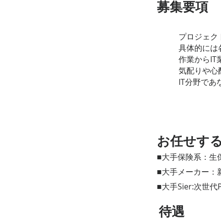
​募集要項
プロジェク
具体的には
作業からI
気配りや心
IT分野で
​お任せす
■大手保険系：生
■大手メーカー：
■大手Sier:次世
​待遇