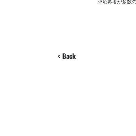
※応募者が多数
< Back
運営会社：
株式会社rexcornu
​〒163-1327
東京都新宿区西新宿6丁目5-1
新宿アイランドタワー 27階
https://www.rexcornu.com