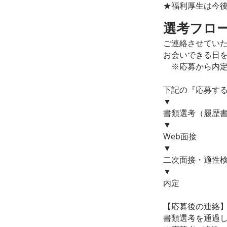
★福利厚生は今
​選考フロ
ご連絡させてい
お会いできる日
※応募から内定
下記の『応募す
▼
書類選考（履歴
▼
Web面接
▼
二次面接・適性
▼
内定
【応募後の連絡
書類選考を通過