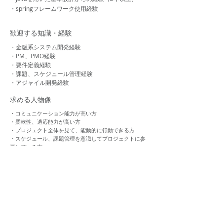
・springフレームワーク使用経験
歓迎する知識・経験
・金融系システム開発経験
・PM、PMO経験
・要件定義経験
・課題、スケジュール管理経験
・アジャイル開発経験
求める人物像
・コミュニケーション能力が高い方
・柔軟性、適応能力が高い方
・プロジェクト全体を見て、能動的に行動できる方
・スケジュール、課題管理を意識してプロジェクトに参
画している方
・改善、提案等を率先して行える方
Back To All Jobs
運営会社：
株式会社rexcornu​