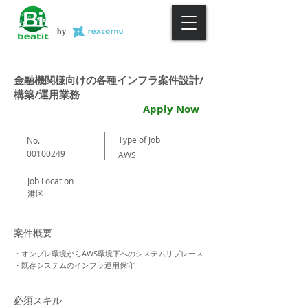
by
金融機関様向けの各種インフラ案件設計/
構築/運用業務
Apply Now
Type of Job
No.
00100249
AWS
Job Location
港区
案件概要
・オンプレ環境からAWS環境下へのシステムリプレース
・既存システムのインフラ運用保守
必須スキル