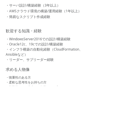
・サーバ設計/構築経験（3年以上）
・AWSクラウド環境の構築/運用経験（1年以上）
・簡易なスクリプト作成経験
歓迎する知識・経験
・WindowsServer2016での設計/構築経験
・Oracle12c、19cでの設計/構築経験
・インフラ構築の自動化経験（CloudFormation、
Ansibleなど）
・リーダー、サブリーダー経験
求める人物像
・慎重性のある方
・柔軟な思考性をお持ちの方
・能動的かつ、率先して行動できる方
・時間をしっかりと守れる方
Back To All Jobs
運営会社：
株式会社rexcornu​