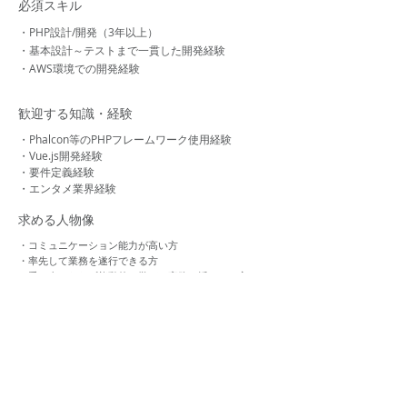
必須スキル
・PHP設計/開発（3年以上）
・基本設計～テストまで一貫した開発経験
・AWS環境での開発経験
歓迎する知識・経験
・Phalcon等のPHPフレームワーク使用経験
・Vue.js開発経験
・要件定義経験
・エンタメ業界経験
求める人物像
・コミュニケーション能力が高い方
・率先して業務を遂行できる方
・受け身にならず能動的に学び、実務に活かせる方
・任せた業務を遂行する責任感
Back To All Jobs
運営会社：
株式会社rexcornu​