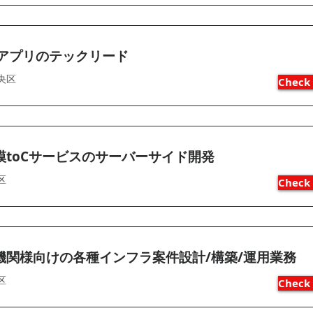
Bアプリのテックリード
央区
Check 
模toCサービスのサーバーサイド開発
区
Check 
機関様向けの各種インフラ案件設計/構築/運用業務
区
Check 