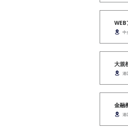
WE
中
大規
港
金融
港