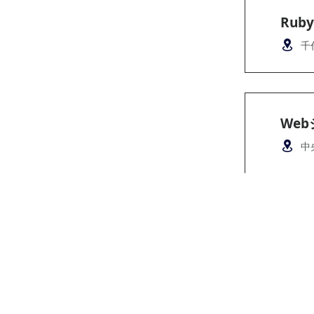
Ru
千
We
中
運営会社：
株式会社rexcornu
​〒163-1327
東京都新宿区西新宿6丁目5-1