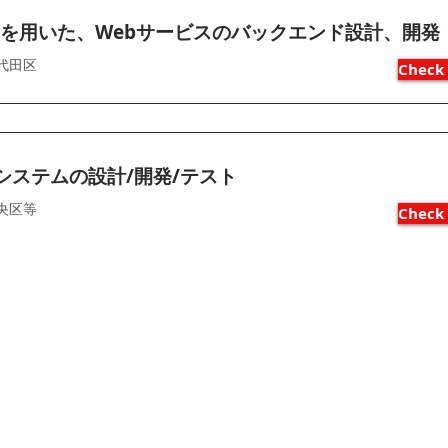
byを用いた、Webサービスのバックエンド設計、開発
代田区
Check 
bシステムの設計/開発/テスト
央区等
Check 
​