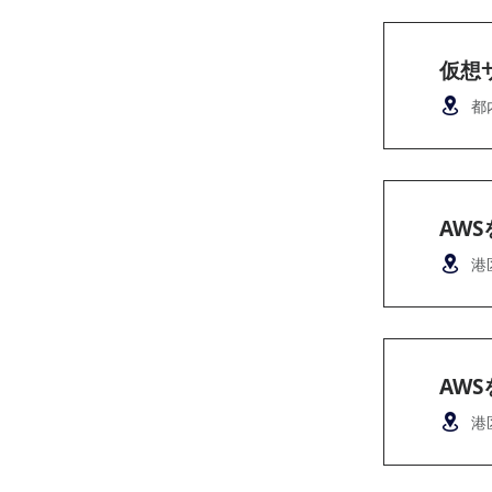
仮想
都
AW
港
AW
港