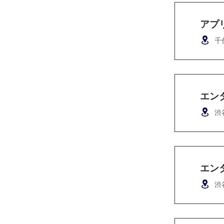
アプ
千
エン
渋
エン
渋