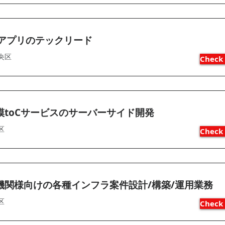
Bアプリのテックリード
央区
Check 
模toCサービスのサーバーサイド開発
区
Check 
機関様向けの各種インフラ案件設計/構築/運用業務
区
Check 