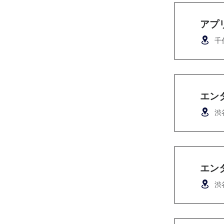
アプ
千
エン
渋
エン
渋