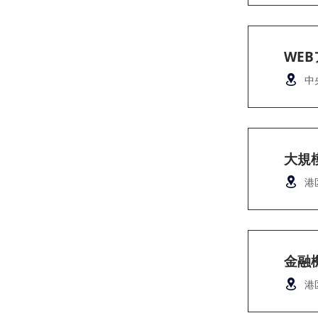
WE
中
大規
港
金融
港