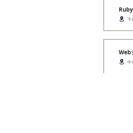
Ru
千
We
中
運営会社：
株式会社rexcornu
​〒163-1327
東京都新宿区西新宿6丁目5-1