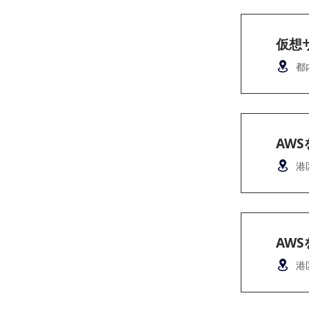
仮想
都
AW
港
AW
港