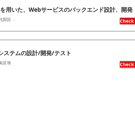
byを用いた、Webサービスのバックエンド設計、開発
代田区
Check 
bシステムの設計/開発/テスト
央区等
Check 
​