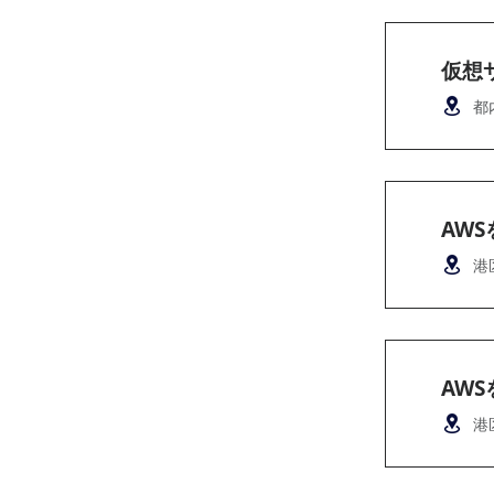
仮想
都
AW
港
AW
港