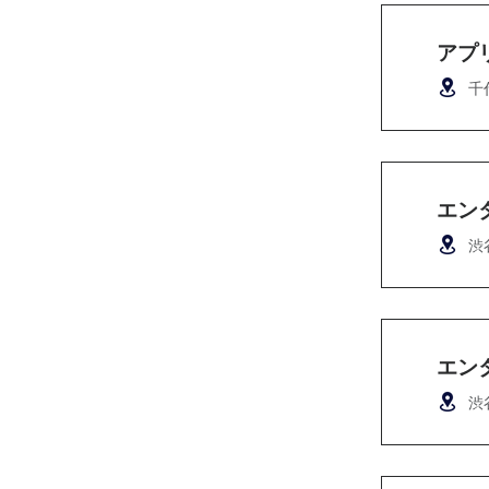
アプ
千
エン
渋
エン
渋