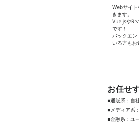
Webサイ
きます。
Vue.js
です！
バックエン
いる方もお
​お任せ
■通販系：自
■メディア系
■金融系：ユ