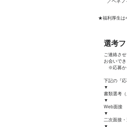
／ベネフィッ
★福利厚生は
​選考
ご連絡させ
お会いでき
※応募から
下記の『応
▼
書類選考（
▼
Web面接
▼
二次面接・
▼