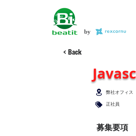
by
< Back
Java
弊社オフィス
正社員
​募集要項