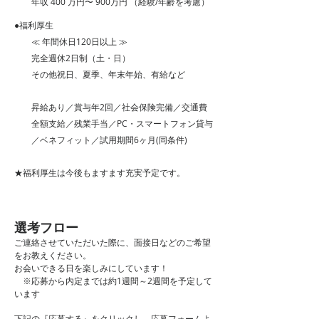
年収 400 万円〜 900万円 （経験/年齢を考慮）
●福利厚生
≪ 年間休日120日以上 ≫
完全週休2日制（土・日）
その他祝日、夏季、年末年始、有給など
昇給あり／賞与年2回／社会保険完備／交通費
全額支給／残業手当／PC・スマートフォン貸与
／ベネフィット／試用期間6ヶ月(同条件)
★福利厚生は今後もますます充実予定です。
​選考フロー
ご連絡させていただいた際に、面接日などのご希望
をお教えください。
お会いできる日を楽しみにしています！
※応募から内定までは約1週間～2週間を予定して
います
下記の『応募する』をクリックし、応募フォームよ